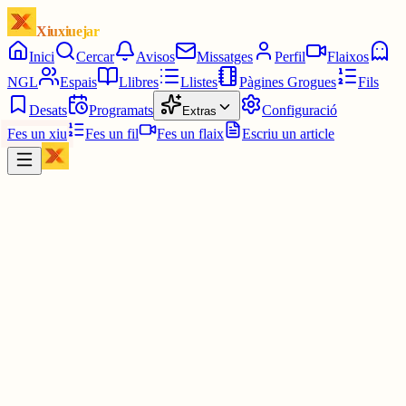
Xiuxiuejar
Inici
Cercar
Avisos
Missatges
Perfil
Flaixos
NGL
Espais
Llibres
Llistes
Pàgines Grogues
Fils
Desats
Programats
Configuració
Extras
Fes un xiu
Fes un fil
Fes un flaix
Escriu un article
envia'm missatges anònims!
Activa la teva bústia anònima i deixa que la gent et pregunti el que
vulgui. Tu respons sense mentir.
La teva bústia és apagada
Activa-la per rebre missatges anònims al feed.