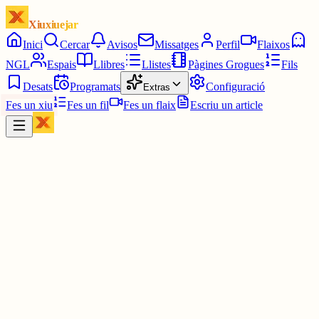
Xiuxiuejar
Inici
Cercar
Avisos
Missatges
Perfil
Flaixos
NGL
Espais
Llibres
Llistes
Pàgines Grogues
Fils
Desats
Programats
Configuració
Extras
Fes un xiu
Fes un fil
Fes un flaix
Escriu un article
Xiu
Vicenç 81
@
calito55
Em sap greu que passin aquestes situacions, tens raó, hi han molts
dogmàtics que tot ha de ser multicultural, així anem.