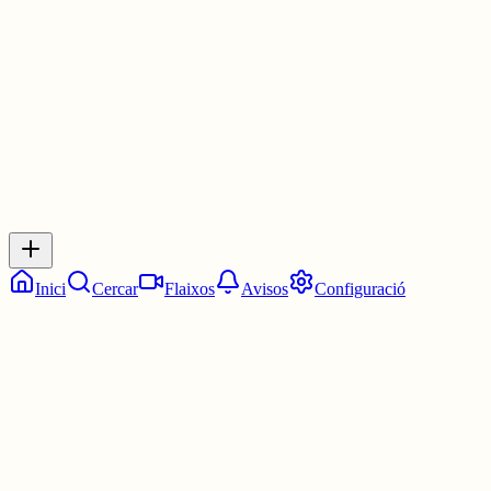
3 juny
0
0
0
0
Inicia sessió
per respondre a aquest xiu.
Respostes
No hi ha respostes encara. Sigues el primer a respondre!
Inici
Cercar
Flaixos
Avisos
Configuració