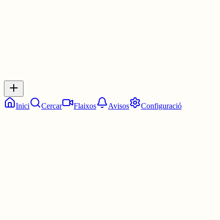
0
Inicia sessió
per respondre a aquest xiu.
Respostes
No hi ha respostes encara. Sigues el primer a respondre!
Inici
Cercar
Flaixos
Avisos
Configuració