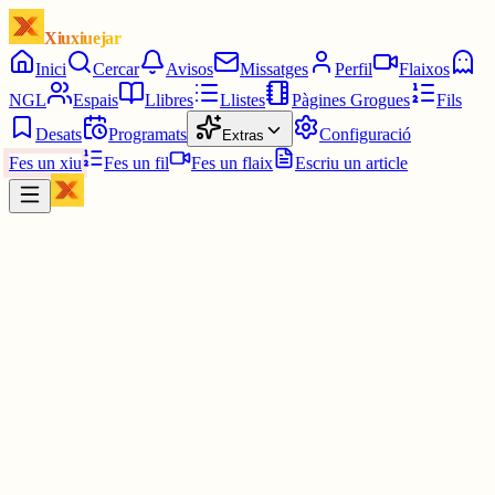
Xiuxiuejar
Inici
Cercar
Avisos
Missatges
Perfil
Flaixos
NGL
Espais
Llibres
Llistes
Pàgines Grogues
Fils
Desats
Programats
Configuració
Extras
Fes un xiu
Fes un fil
Fes un flaix
Escriu un article
Xiu
A
Alejandro
@
alejandro_veemo
Bon dia 🫪
1 jul.
0
0
0