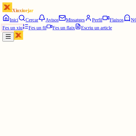
Xiuxiuejar
Inici
Cercar
Avisos
Missatges
Perfil
Flaixos
N
Fes un xiu
Fes un fil
Fes un flaix
Escriu un article
Xiu
E�
Esther 💕
@
estherpeleja
Hola, bona tarda! Sóc Esther de Barcelona. Algú per aqui?
1 jul.
0
0
0
0
Inicia sessió
per respondre a aquest xiu.