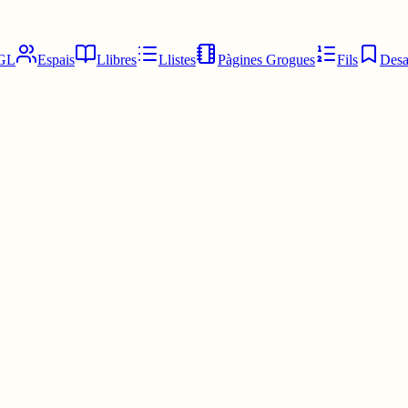
GL
Espais
Llibres
Llistes
Pàgines Grogues
Fils
Desa