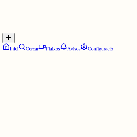
Respostes
No hi ha respostes encara. Sigues el primer a respondre!
Inici
Cercar
Flaixos
Avisos
Configuració