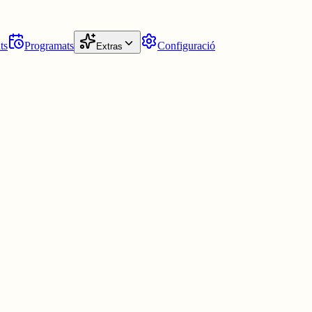
ts
Programats
Configuració
Extras