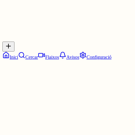
Inicia sessió
per respondre a aquest xiu.
Respostes
No hi ha respostes encara. Sigues el primer a respondre!
Inici
Cercar
Flaixos
Avisos
Configuració