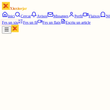
Xiuxiuejar
Inici
Cercar
Avisos
Missatges
Perfil
Flaixos
N
Fes un xiu
Fes un fil
Fes un flaix
Escriu un article
Xiu
Lourdes
@
lourdessaladrigues
Bon dia Tomeu
1 jul.
0
0
0
0