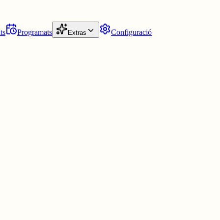
ts
Programats
Configuració
Extras