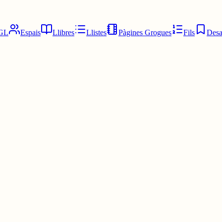
GL
Espais
Llibres
Llistes
Pàgines Grogues
Fils
Desa