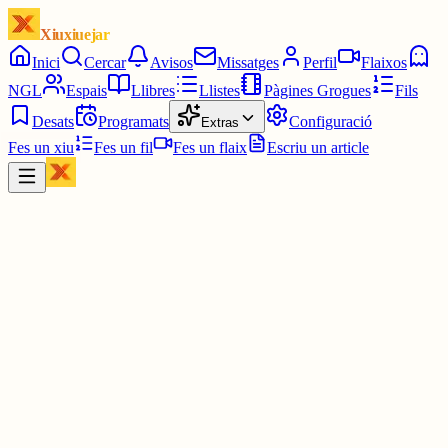
Xiuxiuejar
Inici
Cercar
Avisos
Missatges
Perfil
Flaixos
NGL
Espais
Llibres
Llistes
Pàgines Grogues
Fils
Desats
Programats
Configuració
Extras
Fes un xiu
Fes un fil
Fes un flaix
Escriu un article
Xiu
Joaquim Morató
@
calgeroni
vores de camins i a llocs amb el sòl remogut i ben nitrogenat. No li
fa res la salabror. Les seves flors fan olor a mel, el que atrau abelles