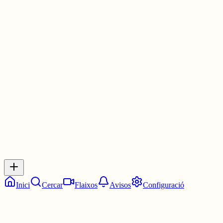
molts altres insectes; son, per tant, un bon estudi fotogràfic pels qu
volen immortalitzar insectes. Les seves fulles i flors es poden
menjar: amanides i com a verdura; les seves llavors es poden fer
servir com a pebre negre o mostassa. També se l'aprofita
medicinalment, doncs es: antiescorbútic, antiinflamatori, aperitiu,
diürètic,
2 juny
0
0
0
0
Inicia sessió
per respondre a aquest xiu.
Respostes
No hi ha respostes encara. Sigues el primer a respondre!
Inici
Cercar
Flaixos
Avisos
Configuració