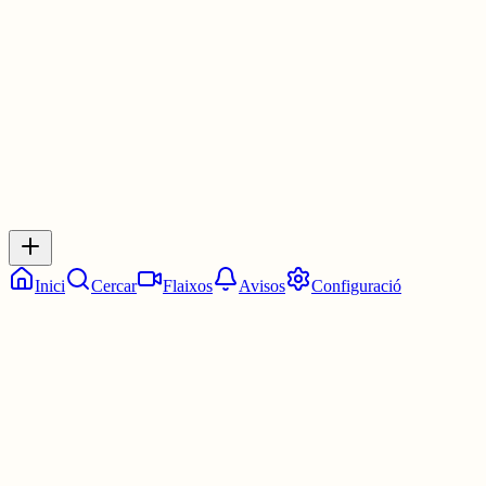
3 juny
0
0
0
0
Inicia sessió
per respondre a aquest xiu.
Respostes
No hi ha respostes encara. Sigues el primer a respondre!
Inici
Cercar
Flaixos
Avisos
Configuració