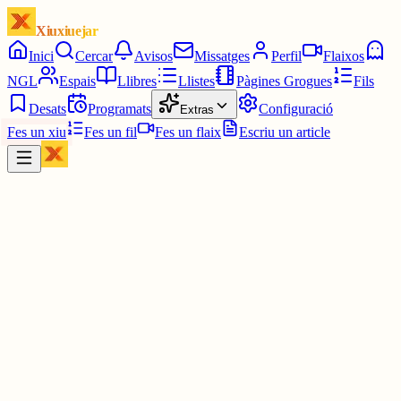
Xiuxiuejar
Inici
Cercar
Avisos
Missatges
Perfil
Flaixos
NGL
Espais
Llibres
Llistes
Pàgines Grogues
Fils
Desats
Programats
Configuració
Extras
Fes un xiu
Fes un fil
Fes un flaix
Escriu un article
Xiu
Sevi
@
sevicat
Mai preguntis a un mentider per què va mentir.
Per explicar-ho, hauria de mentir un altre cop.