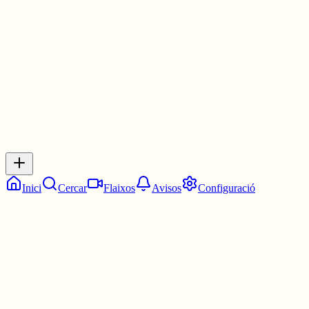
1 jul.
0
0
0
0
Inicia sessió
per respondre a aquest xiu.
Respostes
No hi ha respostes encara. Sigues el primer a respondre!
Inici
Cercar
Flaixos
Avisos
Configuració