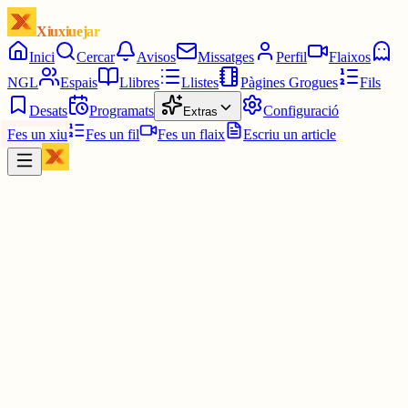
Xiuxiuejar
Inici
Cercar
Avisos
Missatges
Perfil
Flaixos
NGL
Espais
Llibres
Llistes
Pàgines Grogues
Fils
Desats
Programats
Configuració
Extras
Fes un xiu
Fes un fil
Fes un flaix
Escriu un article
Xiu
Pingüí Motoserra 🐧🚭
@
pinguimotoserra
Jo estic obert a tot però en la meva opinió la gràcia del microrelat é
que el lector ompli els espais buits