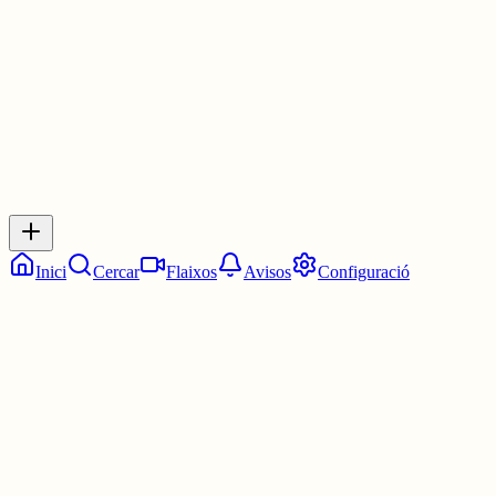
3 juny
0
0
0
0
Inicia sessió
per respondre a aquest xiu.
Respostes
No hi ha respostes encara. Sigues el primer a respondre!
Inici
Cercar
Flaixos
Avisos
Configuració