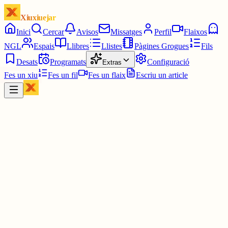
Xiuxiuejar
Inici
Cercar
Avisos
Missatges
Perfil
Flaixos
NGL
Espais
Llibres
Llistes
Pàgines Grogues
Fils
Desats
Programats
Configuració
Extras
Fes un xiu
Fes un fil
Fes un flaix
Escriu un article
Xiu
IOANIS
@
ioanis
Estas a la biblioteca de socials i t'ha sonat l'alarma de i 15?