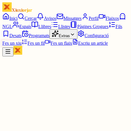
Xiuxiuejar
Inici
Cercar
Avisos
Missatges
Perfil
Flaixos
NGL
Espais
Llibres
Llistes
Pàgines Grogues
Fils
Desats
Programats
Configuració
Extras
Fes un xiu
Fes un fil
Fes un flaix
Escriu un article
Xiu
Montserrat
@
montsin3
No, Gaudí era cristià, va fer la Sagrada Família amb una ment
transcendent. S'ha de beneir.