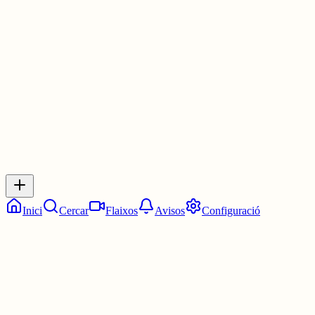
En català, tal i com ell hauria vulgut. I per nosaltres és
imprescindible.
2 juny
0
0
0
0
Inicia sessió
per respondre a aquest xiu.
Respostes
No hi ha respostes encara. Sigues el primer a respondre!
Inici
Cercar
Flaixos
Avisos
Configuració