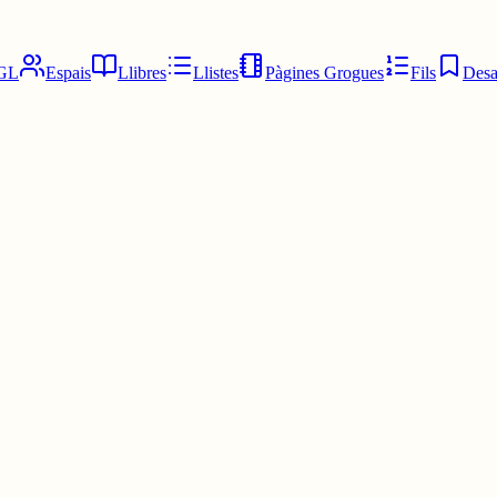
GL
Espais
Llibres
Llistes
Pàgines Grogues
Fils
Desa
publiqueu una ptita foto poc descriptiva,a un punt dels països catalans
el mes..... triat per vosaltres.