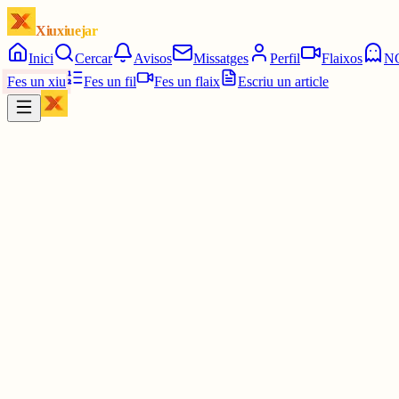
Xiuxiuejar
Inici
Cercar
Avisos
Missatges
Perfil
Flaixos
N
Fes un xiu
Fes un fil
Fes un flaix
Escriu un article
Xiu
Robert
@
guifrelpilos
Podrieu amagar quelcom de marxandassing de xiuxiuejar/ enganxina ,
la trovalla. Tb podrieu nomenar/ publicar el xiu del dia, la setmana...
3 juny
0
0
0