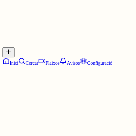
0
Inicia sessió
per respondre a aquest xiu.
Respostes
No hi ha respostes encara. Sigues el primer a respondre!
Inici
Cercar
Flaixos
Avisos
Configuració