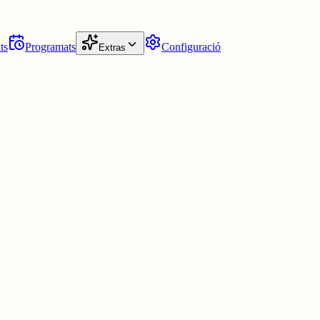
ts
Programats
Configuració
Extras
..qui ho trovi físicament s' ho queda o rep un premi després de public