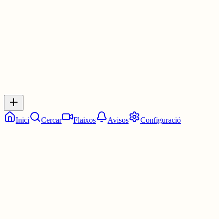
4 juny
0
0
0
0
Inicia sessió
per respondre a aquest xiu.
Respostes
No hi ha respostes encara. Sigues el primer a respondre!
Inici
Cercar
Flaixos
Avisos
Configuració