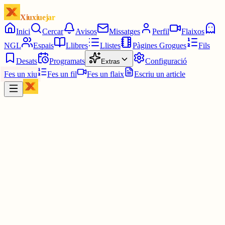
Xiuxiuejar
Inici
Cercar
Avisos
Missatges
Perfil
Flaixos
NGL
Espais
Llibres
Llistes
Pàgines Grogues
Fils
Desats
Programats
Configuració
Extras
Fes un xiu
Fes un fil
Fes un flaix
Escriu un article
Xiu
Lourdes
@
lourdessaladrigues
Bon dia Carles! Quina bon pinta 🤤