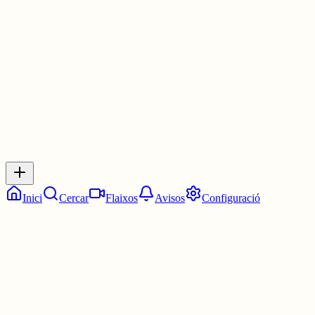
Les 2:30. Dos quarts de tres.
6 juny
0
0
0
0
Inicia sessió
per respondre a aquest xiu.
Respostes
No hi ha respostes encara. Sigues el primer a respondre!
Inici
Cercar
Flaixos
Avisos
Configuració