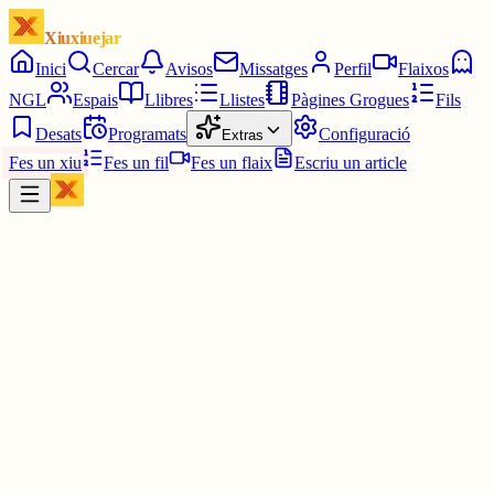
Xiuxiuejar
Inici
Cercar
Avisos
Missatges
Perfil
Flaixos
NGL
Espais
Llibres
Llistes
Pàgines Grogues
Fils
Desats
Programats
Configuració
Extras
Fes un xiu
Fes un fil
Fes un flaix
Escriu un article
Xiu
Campanar
@
campanar
ding ding