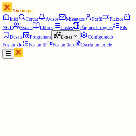
Xiuxiuejar
Inici
Cercar
Avisos
Missatges
Perfil
Flaixos
NGL
Espais
Llibres
Llistes
Pàgines Grogues
Fils
Desats
Programats
Configuració
Extras
Fes un xiu
Fes un fil
Fes un flaix
Escriu un article
Xiu
Ferran
@
tallaferro
Molt malament