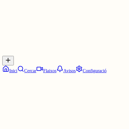
2 juny
0
0
0
0
Inicia sessió
per respondre a aquest xiu.
Respostes
No hi ha respostes encara. Sigues el primer a respondre!
Inici
Cercar
Flaixos
Avisos
Configuració