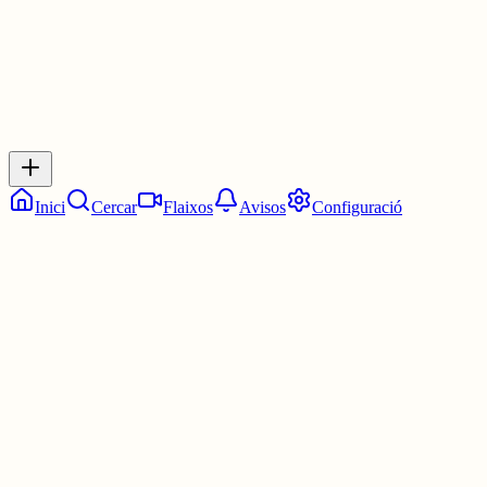
Inicia sessió
per respondre a aquest xiu.
Respostes
No hi ha respostes encara. Sigues el primer a respondre!
Inici
Cercar
Flaixos
Avisos
Configuració