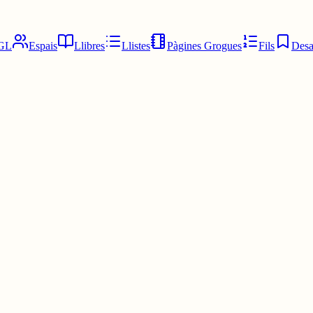
GL
Espais
Llibres
Llistes
Pàgines Grogues
Fils
Desa