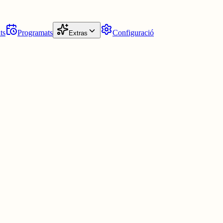
ts
Programats
Configuració
Extras