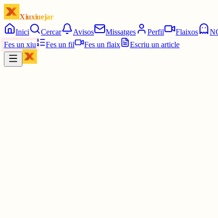
Xiuxiuejar
Inici
Cercar
Avisos
Missatges
Perfil
Flaixos
N
Fes un xiu
Fes un fil
Fes un flaix
Escriu un article
Xiu
Oriolus
@
oriolus
😅😅😅😅😅😅😅
30 juny
0
0
0
0