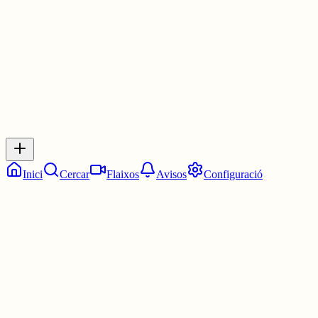
2 juny
0
0
0
0
Inicia sessió
per respondre a aquest xiu.
Respostes
No hi ha respostes encara. Sigues el primer a respondre!
Inici
Cercar
Flaixos
Avisos
Configuració