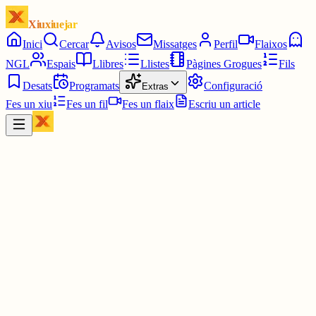
Xiuxiuejar
Inici
Cercar
Avisos
Missatges
Perfil
Flaixos
NGL
Espais
Llibres
Llistes
Pàgines Grogues
Fils
Desats
Programats
Configuració
Extras
Fes un xiu
Fes un fil
Fes un flaix
Escriu un article
Xiu
Cesc Ballester
@
cescballester
Iñigo Sesma.