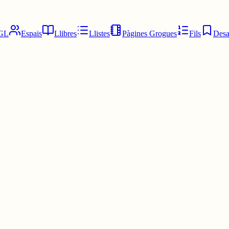
GL
Espais
Llibres
Llistes
Pàgines Grogues
Fils
Desa