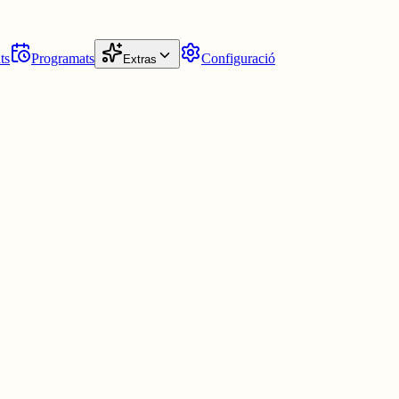
ts
Programats
Configuració
Extras