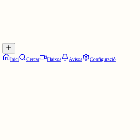
Inicia sessió
per respondre a aquest xiu.
Respostes
No hi ha respostes encara. Sigues el primer a respondre!
Inici
Cercar
Flaixos
Avisos
Configuració