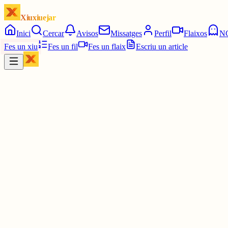
Xiuxiuejar
Inici
Cercar
Avisos
Missatges
Perfil
Flaixos
N
Fes un xiu
Fes un fil
Fes un flaix
Escriu un article
Xiu
bril
@
abrilirba
perdona em dic literalment abril. no puc anar contra la primavera
2 juny
0
0
0
0