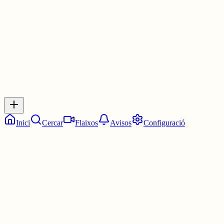
3 juny
0
0
0
0
Inicia sessió
per respondre a aquest xiu.
Respostes
No hi ha respostes encara. Sigues el primer a respondre!
Inici
Cercar
Flaixos
Avisos
Configuració