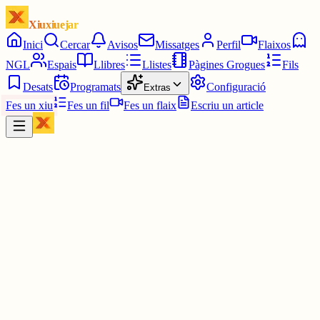
Xiuxiuejar
Inici
Cercar
Avisos
Missatges
Perfil
Flaixos
NGL
Espais
Llibres
Llistes
Pàgines Grogues
Fils
Desats
Programats
Configuració
Extras
Fes un xiu
Fes un fil
Fes un flaix
Escriu un article
Xiu
methkal
@
methkal
👏🏽