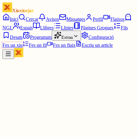
Xiuxiuejar
Inici
Cercar
Avisos
Missatges
Perfil
Flaixos
NGL
Espais
Llibres
Llistes
Pàgines Grogues
Fils
Desats
Programats
Configuració
Extras
Fes un xiu
Fes un fil
Fes un flaix
Escriu un article
Xiu
Cròniques Edetanes
@
vicentgalduf
Dins la mentalitat de submissió i dependència, els problemes dels
valencians no són prou problemes per a reivindicar-los com a tals,