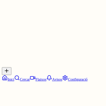
perquè llavors ens convertim en uns insolidaris...
Finançament autonòmic i colonització mental - Ricard Chulià
www.vilaweb.cat/noticies/financamen...
30 juny
0
0
0
0
Inicia sessió
per respondre a aquest xiu.
Respostes
No hi ha respostes encara. Sigues el primer a respondre!
Inici
Cercar
Flaixos
Avisos
Configuració