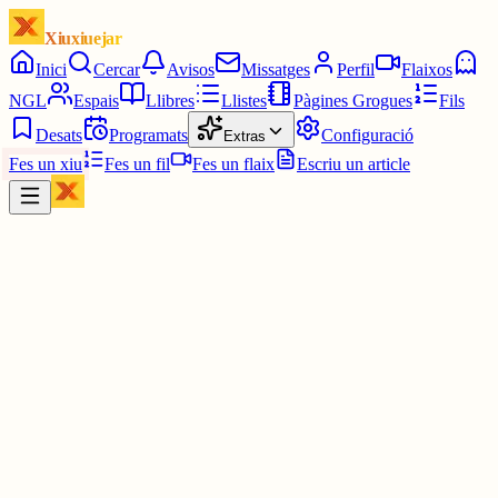
Xiuxiuejar
Inici
Cercar
Avisos
Missatges
Perfil
Flaixos
NGL
Espais
Llibres
Llistes
Pàgines Grogues
Fils
Desats
Programats
Configuració
Extras
Fes un xiu
Fes un fil
Fes un flaix
Escriu un article
Xiu
Lourdes
@
lourdessaladrigues
Bon dia Ferran!