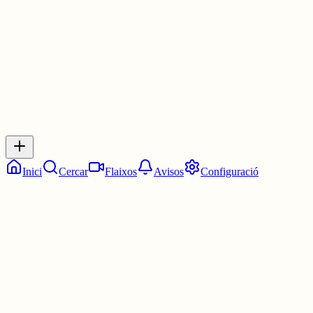
3 juny
0
0
0
0
Inicia sessió
per respondre a aquest xiu.
Respostes
No hi ha respostes encara. Sigues el primer a respondre!
Inici
Cercar
Flaixos
Avisos
Configuració