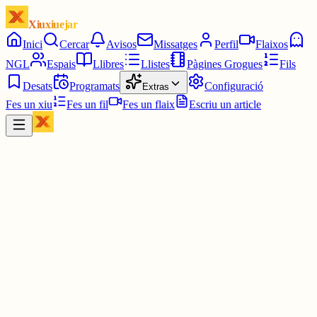
Xiuxiuejar
Inici
Cercar
Avisos
Missatges
Perfil
Flaixos
NGL
Espais
Llibres
Llistes
Pàgines Grogues
Fils
Desats
Programats
Configuració
Extras
Fes un xiu
Fes un fil
Fes un flaix
Escriu un article
Xiu
júlia⋆☀︎.
@
juliagaro
L'he de citar perquè ha sigut èpic