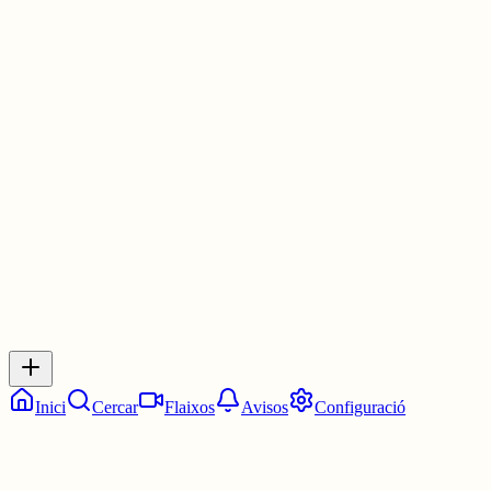
Municipal de Terrassa, amb XAVIER BATLLÉS com a convidat
especial.
Mentrestant, queden 19 dies per col·laborar amb el Verkami i rebre
l'àlbum a casa. Trobareu tota la informació aquí:
vkm.is/cicatriusinaufragisCA
3 juny
0
0
0
0
Inicia sessió
per respondre a aquest xiu.
Respostes
No hi ha respostes encara. Sigues el primer a respondre!
Inici
Cercar
Flaixos
Avisos
Configuració