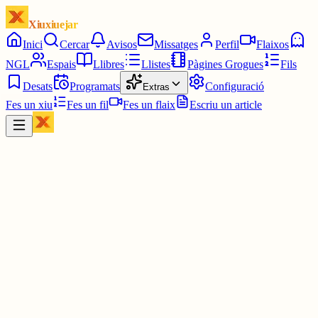
Xiuxiuejar
Inici
Cercar
Avisos
Missatges
Perfil
Flaixos
NGL
Espais
Llibres
Llistes
Pàgines Grogues
Fils
Desats
Programats
Configuració
Extras
Fes un xiu
Fes un fil
Fes un flaix
Escriu un article
Xiu
MIQUEL PUJADÓ
@
miquelpujado
El nou àlbum CICATRIUS I NAUFRAGIS sortirà el 22 de
setembre, i el 26 farem un concert de presentació a l'Auditori