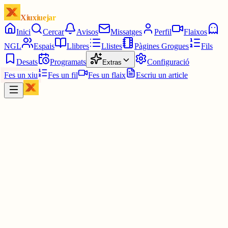
Xiuxiuejar
Inici
Cercar
Avisos
Missatges
Perfil
Flaixos
NGL
Espais
Llibres
Llistes
Pàgines Grogues
Fils
Desats
Programats
Configuració
Extras
Fes un xiu
Fes un fil
Fes un flaix
Escriu un article
Xiu
Joan
@
joandelatitagran
Visca la Lara Croft molt enfadada.