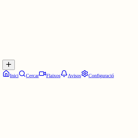
29 juny
0
0
0
0
Inicia sessió
per respondre a aquest xiu.
Respostes
No hi ha respostes encara. Sigues el primer a respondre!
Inici
Cercar
Flaixos
Avisos
Configuració