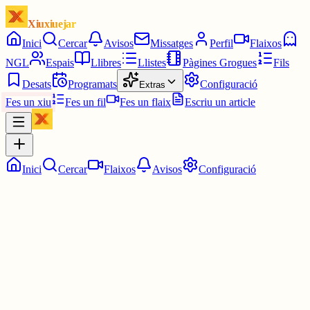
Xiuxiuejar
Inici
Cercar
Avisos
Missatges
Perfil
Flaixos
NGL
Espais
Llibres
Llistes
Pàgines Grogues
Fils
Desats
Programats
Configuració
Extras
Fes un xiu
Fes un fil
Fes un flaix
Escriu un article
Inici
Cercar
Flaixos
Avisos
Configuració