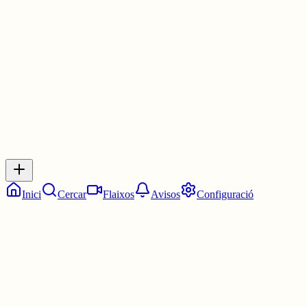
opening, eeeh
3 juny
0
0
0
0
Inicia sessió
per respondre a aquest xiu.
Respostes
No hi ha respostes encara. Sigues el primer a respondre!
Inici
Cercar
Flaixos
Avisos
Configuració