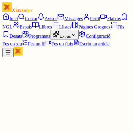
Xiuxiuejar
Inici
Cercar
Avisos
Missatges
Perfil
Flaixos
NGL
Espais
Llibres
Llistes
Pàgines Grogues
Fils
Desats
Programats
Configuració
Extras
Fes un xiu
Fes un fil
Fes un flaix
Escriu un article
Xiu
júlia⋆☀︎.
@
juliagaro
Bua és que el Conan, vas al cine a veure les pelis? Jo aquest any
serà la primera que em perdi😔, i la teva mentida a l'abril quin