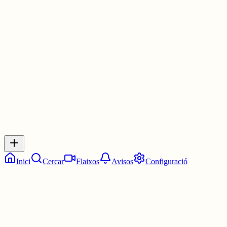
quan torno a obrir he de començar des del principi.
No vull dir que sigui a conseqüència de l'última actualització, però
ha coincidit 😅
2 juny
0
0
0
0
Inicia sessió
per respondre a aquest xiu.
Respostes
No hi ha respostes encara. Sigues el primer a respondre!
Inici
Cercar
Flaixos
Avisos
Configuració