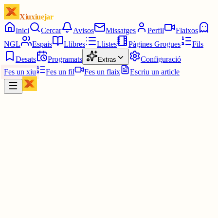
Xiuxiuejar
Inici
Cercar
Avisos
Missatges
Perfil
Flaixos
NGL
Espais
Llibres
Llistes
Pàgines Grogues
Fils
Desats
Programats
Configuració
Extras
Fes un xiu
Fes un fil
Fes un flaix
Escriu un article
Xiu
Avi Carlemany
@
freelito
Potser només em passa a mi, però des de fa uns dies, quan porto
molta estona i molts xius vistos l'aplicació es tanca automàticament