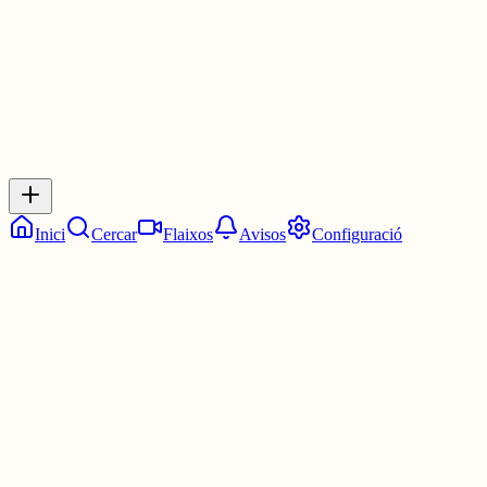
0
Inicia sessió
per respondre a aquest xiu.
Respostes
No hi ha respostes encara. Sigues el primer a respondre!
Inici
Cercar
Flaixos
Avisos
Configuració