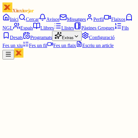
Xiuxiuejar
Inici
Cercar
Avisos
Missatges
Perfil
Flaixos
NGL
Espais
Llibres
Llistes
Pàgines Grogues
Fils
Desats
Programats
Configuració
Extras
Fes un xiu
Fes un fil
Fes un flaix
Escriu un article
Xiu
�G
🦮, David gavaldà
@
davidgava69
Amb ceba, sempre queda més melosa.￼
3 juny
0
0
0