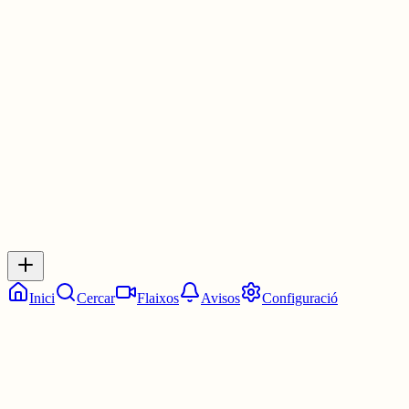
Prometem que almenys una de les tres coses us farà riure. ❄️
📅 17 de juny · 19h · Espai Jove Jaume Ollé
7 juny
0
0
0
0
Inicia sessió
per respondre a aquest xiu.
Respostes
No hi ha respostes encara. Sigues el primer a respondre!
Inici
Cercar
Flaixos
Avisos
Configuració