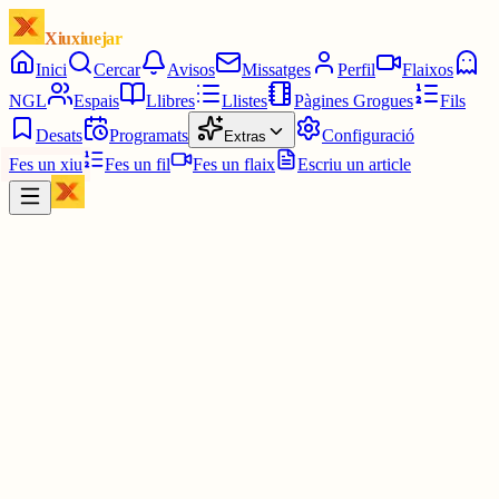
Xiuxiuejar
Inici
Cercar
Avisos
Missatges
Perfil
Flaixos
NGL
Espais
Llibres
Llistes
Pàgines Grogues
Fils
Desats
Programats
Configuració
Extras
Fes un xiu
Fes un fil
Fes un flaix
Escriu un article
Xiu
Tinc Idees
@
tincidees
Entrada gratuïta, monòlegs en català i aire condicionat.