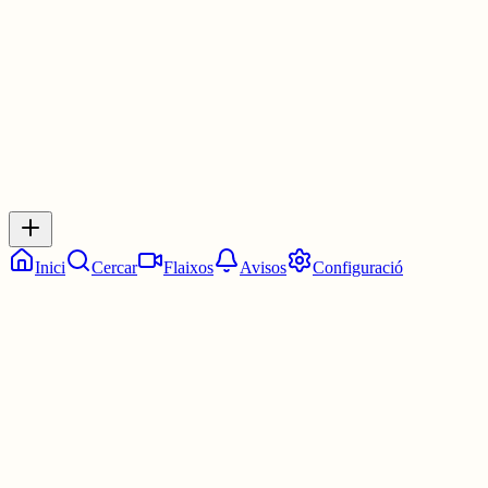
30 juny
0
0
0
0
Inicia sessió
per respondre a aquest xiu.
Respostes
No hi ha respostes encara. Sigues el primer a respondre!
Inici
Cercar
Flaixos
Avisos
Configuració