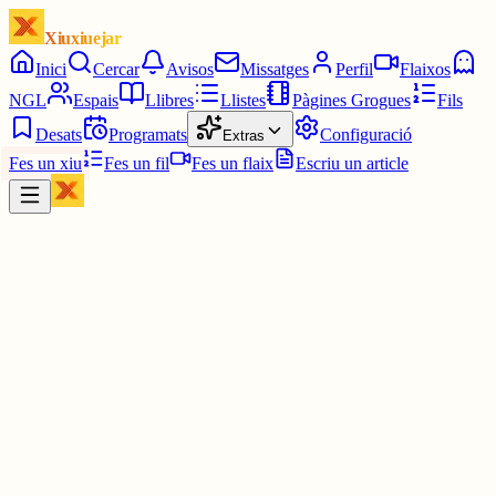
Xiuxiuejar
Inici
Cercar
Avisos
Missatges
Perfil
Flaixos
NGL
Espais
Llibres
Llistes
Pàgines Grogues
Fils
Desats
Programats
Configuració
Extras
Fes un xiu
Fes un fil
Fes un flaix
Escriu un article
Xiu
Oriolus
@
oriolus
El setzè nombre primer per dos.