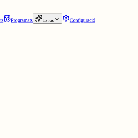
ts
Programats
Configuració
Extras
ingüístic suposo, però per entregar alguna cosa està🙂‍↕️