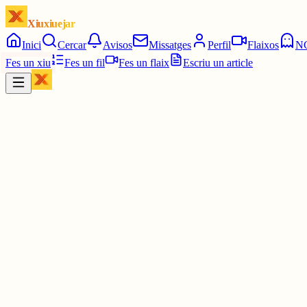
Xiuxiuejar
Inici
Cercar
Avisos
Missatges
Perfil
Flaixos
N
Fes un xiu
Fes un fil
Fes un flaix
Escriu un article
Xiu
júlia⋆☀︎.
@
juliagaro
No et preocupis mostren gràcieees🫶🏼
Tinc un recurs d'emergència que no sé explicar del tot, un altre cop
2 juny
0
0
0