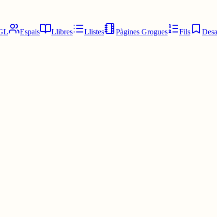
GL
Espais
Llibres
Llistes
Pàgines Grogues
Fils
Desa
 perquè aquesta assignatura és alguna cosa fosca encoberta amb treball l