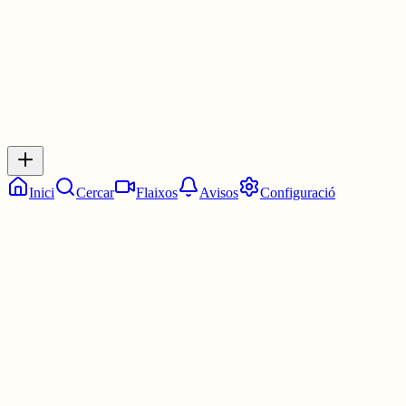
0
Inicia sessió
per respondre a aquest xiu.
Respostes
No hi ha respostes encara. Sigues el primer a respondre!
Inici
Cercar
Flaixos
Avisos
Configuració