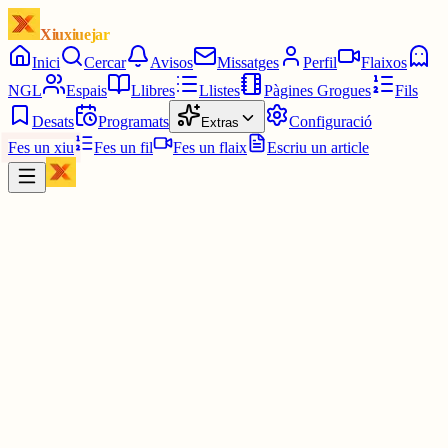
Xiuxiuejar
Inici
Cercar
Avisos
Missatges
Perfil
Flaixos
NGL
Espais
Llibres
Llistes
Pàgines Grogues
Fils
Desats
Programats
Configuració
Extras
Fes un xiu
Fes un fil
Fes un flaix
Escriu un article
Xiu
IOANIS
@
ioanis
Nomes em falta ser un gos tenir una pipa, un barret i portar un flo
que te cagas