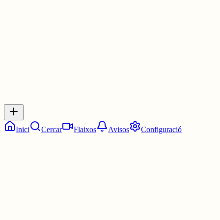
2 juny
0
0
0
0
Inicia sessió
per respondre a aquest xiu.
Respostes
No hi ha respostes encara. Sigues el primer a respondre!
Inici
Cercar
Flaixos
Avisos
Configuració