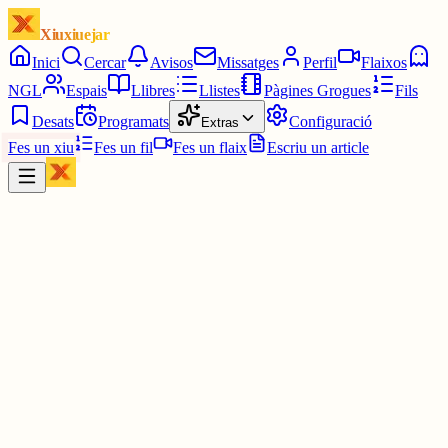
Xiuxiuejar
Inici
Cercar
Avisos
Missatges
Perfil
Flaixos
NGL
Espais
Llibres
Llistes
Pàgines Grogues
Fils
Desats
Programats
Configuració
Extras
Fes un xiu
Fes un fil
Fes un flaix
Escriu un article
Xiu
júlia⋆☀︎.
@
juliagaro
Ui doncs són coses d'enginyeria, eeeh, no volies fer una cosa així?
Pel que em vaig enterar la pcb era una placa que em sembla que és