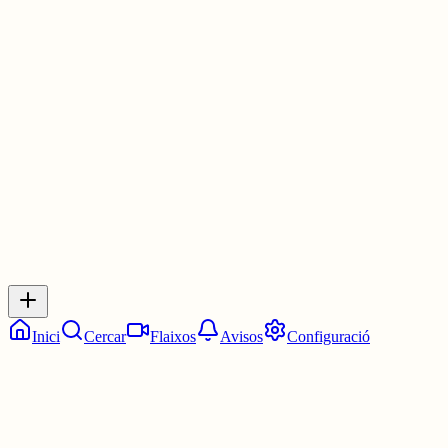
cara i el pid no me'n recordo però la i té a veure amb integrar i la d
amb derivar
(Això és residu de novio en enginyeria, no s'aprèn tant quan et col
a classes)
2 juny
0
0
0
0
Inicia sessió
per respondre a aquest xiu.
Respostes
No hi ha respostes encara. Sigues el primer a respondre!
Inici
Cercar
Flaixos
Avisos
Configuració