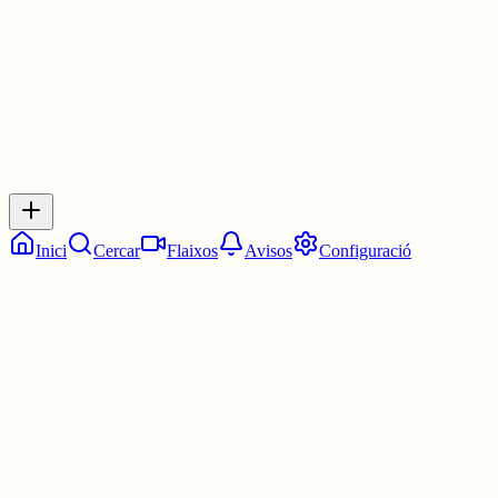
0
0
0
0
Inicia sessió
per respondre a aquest xiu.
Respostes
No hi ha respostes encara. Sigues el primer a respondre!
Inici
Cercar
Flaixos
Avisos
Configuració