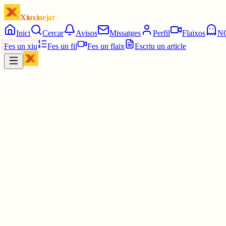
Xiuxiuejar
Inici
Cercar
Avisos
Missatges
Perfil
Flaixos
N
Fes un xiu
Fes un fil
Fes un flaix
Escriu un article
Xiu
Oriolus
@
oriolus
Què és això?
Sigui com sigui enhorabona per les 100 maduixes!
3 juny