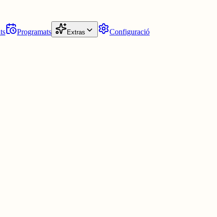
ts
Programats
Configuració
Extras