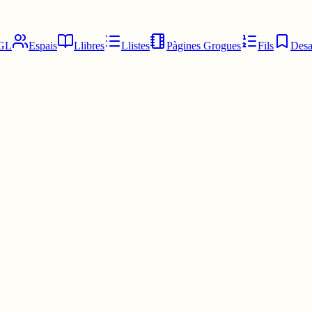
GL
Espais
Llibres
Llistes
Pàgines Grogues
Fils
Desa