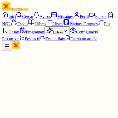
Xiuxiuejar
Inici
Cercar
Avisos
Missatges
Perfil
Flaixos
NGL
Espais
Llibres
Llistes
Pàgines Grogues
Fils
Desats
Programats
Configuració
Extras
Fes un xiu
Fes un fil
Fes un flaix
Escriu un article
Xiu
Joaquim Morató
@
calgeroni
Muscari neglectum. La calabruixa petita no aconsegueix arribar al
pam i mig però ja li és molt difícil arribar al pam. Tot i així es fa