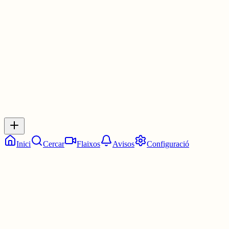
Les 20:30. Dos quarts de nou.
2 juny
0
0
0
0
Inicia sessió
per respondre a aquest xiu.
Respostes
No hi ha respostes encara. Sigues el primer a respondre!
Inici
Cercar
Flaixos
Avisos
Configuració