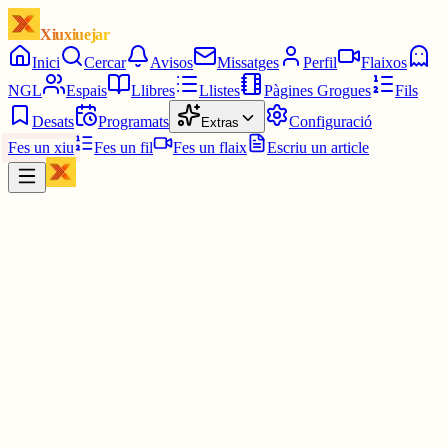
Xiuxiuejar
Inici
Cercar
Avisos
Missatges
Perfil
Flaixos
NGL
Espais
Llibres
Llistes
Pàgines Grogues
Fils
Desats
Programats
Configuració
Extras
Fes un xiu
Fes un fil
Fes un flaix
Escriu un article
Xiu
Campanar
@
campanar
ding ding