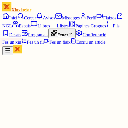
Xiuxiuejar
Inici
Cercar
Avisos
Missatges
Perfil
Flaixos
NGL
Espais
Llibres
Llistes
Pàgines Grogues
Fils
Desats
Programats
Configuració
Extras
Fes un xiu
Fes un fil
Fes un flaix
Escriu un article
Xiu
Víctor 🤨
@
montecinovalls
Passo bastant. Potser pujo al terrat a vore'l, tot i que em van convid
a una activitat que fan al voltant de l'eclipse a un altre poble... M'h