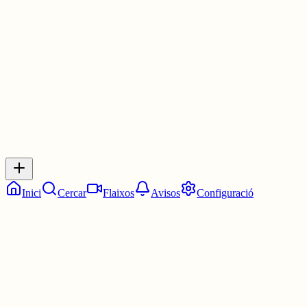
pensaré, però fa mandra.
30 juny
0
0
0
0
Inicia sessió
per respondre a aquest xiu.
Respostes
No hi ha respostes encara. Sigues el primer a respondre!
Inici
Cercar
Flaixos
Avisos
Configuració