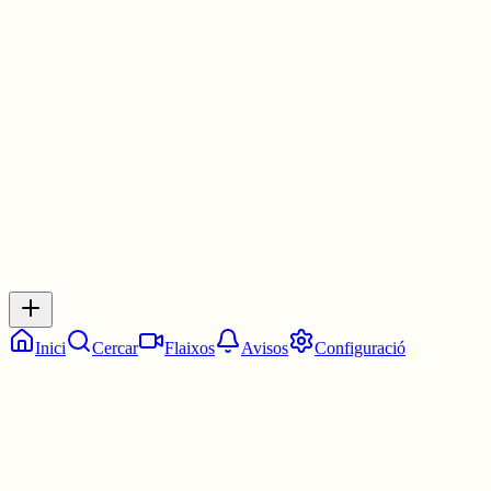
episodi, però tot el bombo que li estan donant al tema tota la
temporada em sobra molt, i em molesta especialment quan m'han
faltat molts moments de la casa de colònies.
3 juny
0
0
0
0
Inicia sessió
per respondre a aquest xiu.
Respostes
No hi ha respostes encara. Sigues el primer a respondre!
Inici
Cercar
Flaixos
Avisos
Configuració