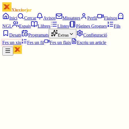
Xiuxiuejar
Inici
Cercar
Avisos
Missatges
Perfil
Flaixos
NGL
Espais
Llibres
Llistes
Pàgines Grogues
Fils
Desats
Programats
Configuració
Extras
Fes un xiu
Fes un fil
Fes un flaix
Escriu un article
Xiu
Oriolus
@
oriolus
Sincerament, la boda m'ha sobrat totalment, en una sèrie d'una cas
de colònies no m'hi lliga. És cert que m'agrada com ho fan en l'últ