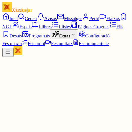
Xiuxiuejar
Inici
Cercar
Avisos
Missatges
Perfil
Flaixos
NGL
Espais
Llibres
Llistes
Pàgines Grogues
Fils
Desats
Programats
Configuració
Extras
Fes un xiu
Fes un fil
Fes un flaix
Escriu un article
Xiu
UFEC - Unió de Federacions Esportives de Catalunya
@
ufeccat
Més enllà del combat, hi ha l'experiència que viuen els esportistes.
🤺✨