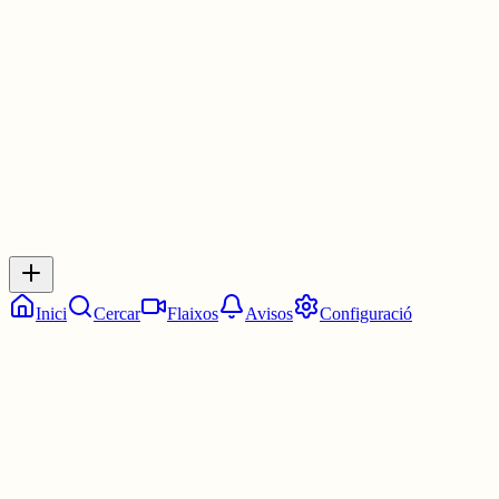
www.ara.cat/campdetarragona/vi-pica...
1 jul.
0
0
0
0
Inicia sessió
per respondre a aquest xiu.
Respostes
No hi ha respostes encara. Sigues el primer a respondre!
Inici
Cercar
Flaixos
Avisos
Configuració