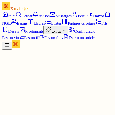
Xiuxiuejar
Inici
Cercar
Avisos
Missatges
Perfil
Flaixos
NGL
Espais
Llibres
Llistes
Pàgines Grogues
Fils
Desats
Programats
Configuració
Extras
Fes un xiu
Fes un fil
Fes un flaix
Escriu un article
Xiu
Ruth Troyano Puig
@
ruthtroyanopuig
Un vi picant nascut als horts de Porrera