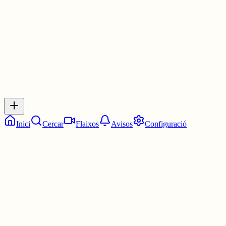
4 juny
0
0
0
0
Inicia sessió
per respondre a aquest xiu.
Respostes
No hi ha respostes encara. Sigues el primer a respondre!
Inici
Cercar
Flaixos
Avisos
Configuració