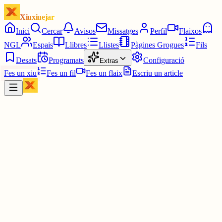
Xiuxiuejar
Inici
Cercar
Avisos
Missatges
Perfil
Flaixos
NGL
Espais
Llibres
Llistes
Pàgines Grogues
Fils
Desats
Programats
Configuració
Extras
Fes un xiu
Fes un fil
Fes un flaix
Escriu un article
Xiu
Pau
@
pauavegades
bon dia jedet, t'encantaria xiuxiuejar