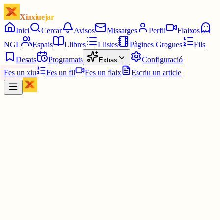
Xiuxiuejar
Inici
Cercar
Avisos
Missatges
Perfil
Flaixos
NGL
Espais
Llibres
Llistes
Pàgines Grogues
Fils
Desats
Programats
Configuració
Extras
Fes un xiu
Fes un fil
Fes un flaix
Escriu un article
Xiu
Vicenç 81
@
calito55
Bona nit a tothom.
La felicitat és a dins nostre i no depèn d'allo que tenim o que ens