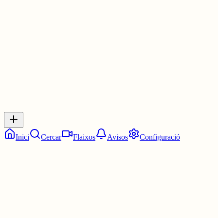
envolta, sino d'allo que som.
1 jul.
0
0
0
0
Inicia sessió
per respondre a aquest xiu.
Respostes
No hi ha respostes encara. Sigues el primer a respondre!
Inici
Cercar
Flaixos
Avisos
Configuració