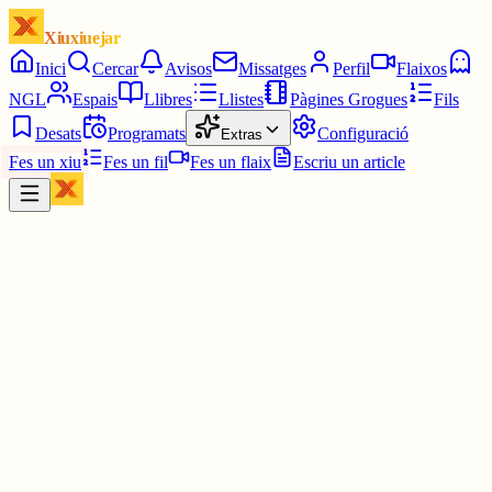
Xiuxiuejar
Inici
Cercar
Avisos
Missatges
Perfil
Flaixos
NGL
Espais
Llibres
Llistes
Pàgines Grogues
Fils
Desats
Programats
Configuració
Extras
Fes un xiu
Fes un fil
Fes un flaix
Escriu un article
Xiu
Jordi Badia
@
altafullenc1932
Correran el risc que els donin 'jarabe de palo', em temo. Això sí,
amb totes les benediccions.