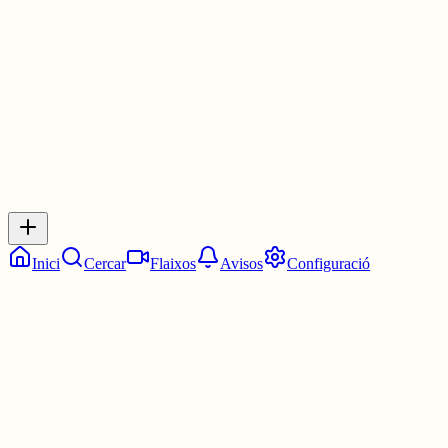
4 juny
0
0
0
0
Inicia sessió
per respondre a aquest xiu.
Respostes
No hi ha respostes encara. Sigues el primer a respondre!
Inici
Cercar
Flaixos
Avisos
Configuració