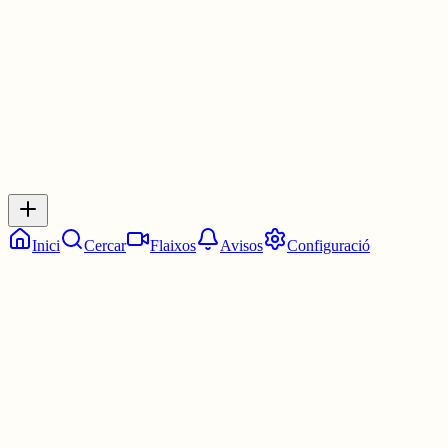
30 juny
0
0
0
0
Inicia sessió
per respondre a aquest xiu.
Respostes
No hi ha respostes encara. Sigues el primer a respondre!
Inici
Cercar
Flaixos
Avisos
Configuració