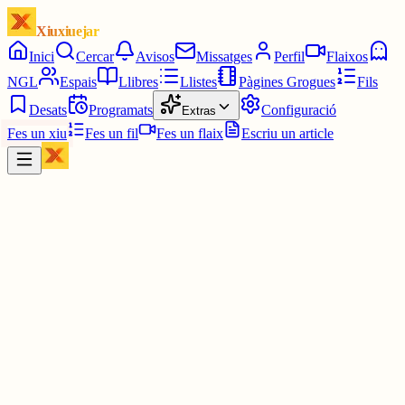
Xiuxiuejar
Inici
Cercar
Avisos
Missatges
Perfil
Flaixos
NGL
Espais
Llibres
Llistes
Pàgines Grogues
Fils
Desats
Programats
Configuració
Extras
Fes un xiu
Fes un fil
Fes un flaix
Escriu un article
Xiu
Pau
@
pauavegades
literal, ara vull saber qui ha sigut