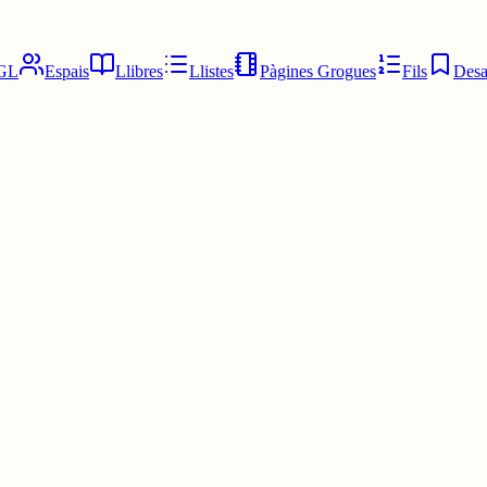
GL
Espais
Llibres
Llistes
Pàgines Grogues
Fils
Desa