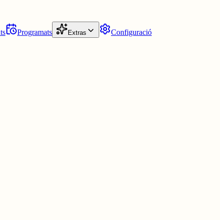
ts
Programats
Configuració
Extras