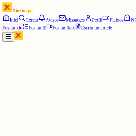
Xiuxiuejar
Inici
Cercar
Avisos
Missatges
Perfil
Flaixos
N
Fes un xiu
Fes un fil
Fes un flaix
Escriu un article
Xiu
Ferran PimPam herald de la Katalluna eterna
@
ferranamahshivay
que et recuperis aviat! ànim!
4 juny
0
0
0
0