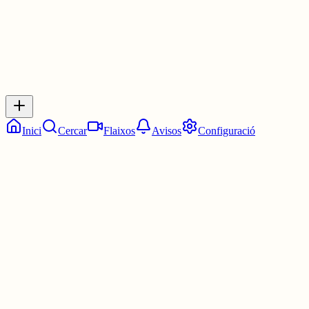
Inicia sessió
per respondre a aquest xiu.
Respostes
No hi ha respostes encara. Sigues el primer a respondre!
Inici
Cercar
Flaixos
Avisos
Configuració