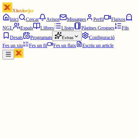
Xiuxiuejar
Inici
Cercar
Avisos
Missatges
Perfil
Flaixos
NGL
Espais
Llibres
Llistes
Pàgines Grogues
Fils
Desats
Programats
Configuració
Extras
Fes un xiu
Fes un fil
Fes un flaix
Escriu un article
Xiu
Joan Almirall II*II
@
juanal_47
— És aquí el grup per al tractament de la ludopatia?
— Jo apostaria que sí.