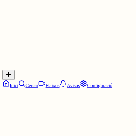
— Malament comencem.
1 jul.
0
0
0
0
Inicia sessió
per respondre a aquest xiu.
Respostes
No hi ha respostes encara. Sigues el primer a respondre!
Inici
Cercar
Flaixos
Avisos
Configuració