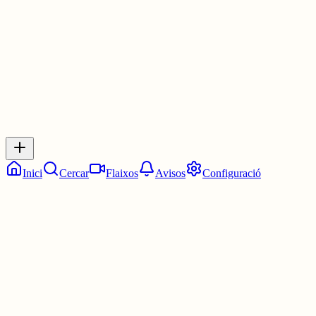
30 juny
0
0
0
0
Inicia sessió
per respondre a aquest xiu.
Respostes
No hi ha respostes encara. Sigues el primer a respondre!
Inici
Cercar
Flaixos
Avisos
Configuració