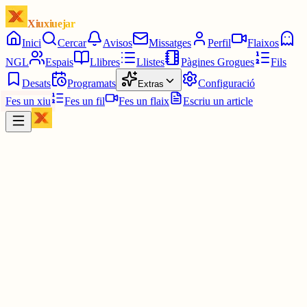
Xiuxiuejar
Inici
Cercar
Avisos
Missatges
Perfil
Flaixos
NGL
Espais
Llibres
Llistes
Pàgines Grogues
Fils
Desats
Programats
Configuració
Extras
Fes un xiu
Fes un fil
Fes un flaix
Escriu un article
Xiu
Pancates x acres masses
@
davidenfiladissa
Que c de bé ha estat Petrer, aquí.....