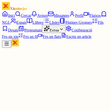
Xiuxiuejar
Inici
Cercar
Avisos
Missatges
Perfil
Flaixos
NGL
Espais
Llibres
Llistes
Pàgines Grogues
Fils
Desats
Programats
Configuració
Extras
Fes un xiu
Fes un fil
Fes un flaix
Escriu un article
Xiu
🤘A remenar l’olla!🤘
@
trallacat
BON DIA, CRIATURA DEL ROCK DUR I DELS MATINS
QUE FAN OLOR A FOC I FERRO.🤘