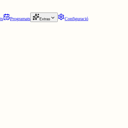
ts
Programats
Configuració
Extras