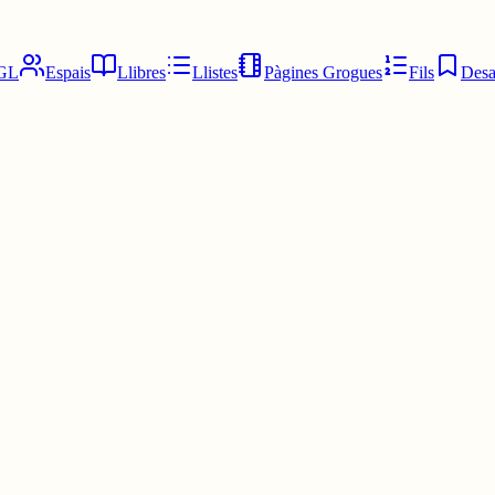
GL
Espais
Llibres
Llistes
Pàgines Grogues
Fils
Desa