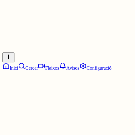
0
0
0
0
Inicia sessió
per respondre a aquest xiu.
Respostes
No hi ha respostes encara. Sigues el primer a respondre!
Inici
Cercar
Flaixos
Avisos
Configuració