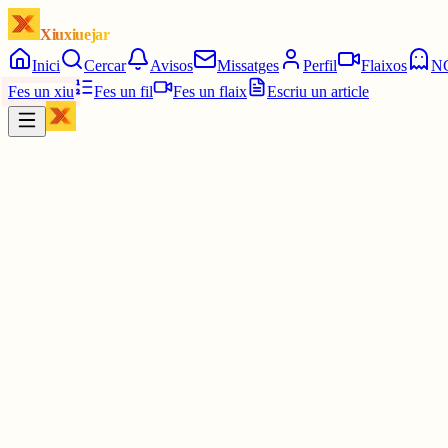
Xiuxiuejar
Inici
Cercar
Avisos
Missatges
Perfil
Flaixos
N
Fes un xiu
Fes un fil
Fes un flaix
Escriu un article
Xiu
Campanar
@
campanar
ding ding ding ding dong
La 1:00. La una en punt.
5 juny