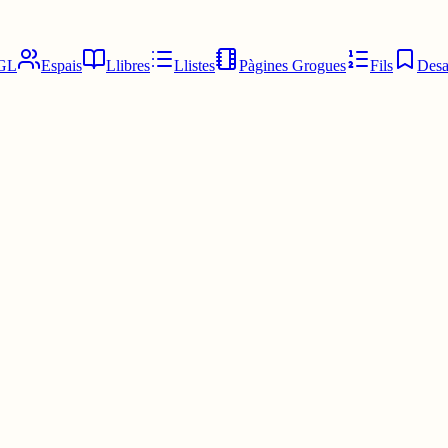
GL
Espais
Llibres
Llistes
Pàgines Grogues
Fils
Desa