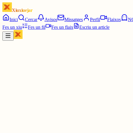
Xiuxiuejar
Inici
Cercar
Avisos
Missatges
Perfil
Flaixos
N
Fes un xiu
Fes un fil
Fes un flaix
Escriu un article
Xiu
Pilar
@
apiapia
“Aquest mes esclatant
ens desespera
així que un nuvolet
li va al darrera,
perquè pel juliol