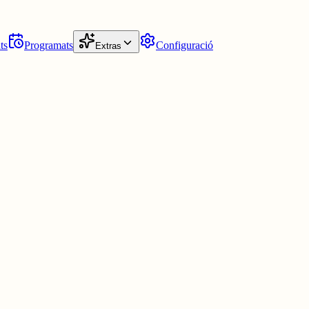
ts
Programats
Configuració
Extras