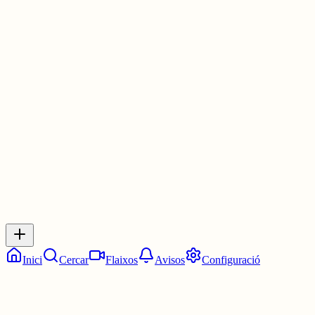
tothom confia
que tindrà sol a dojo
cada dia.”
Miquel Martí i Pol.
Foto: Sant Pere de Rodes
Bon mes de juliol a tothom!
1 jul.
0
0
0
0
Inicia sessió
per respondre a aquest xiu.
Respostes
No hi ha respostes encara. Sigues el primer a respondre!
Inici
Cercar
Flaixos
Avisos
Configuració