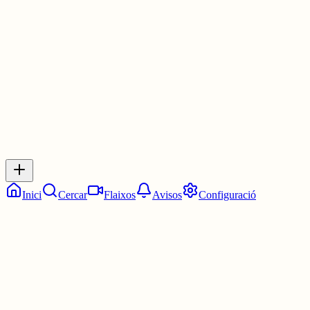
Les 16:00. Les quatre en punt.
3 juny
0
0
0
0
Inicia sessió
per respondre a aquest xiu.
Respostes
No hi ha respostes encara. Sigues el primer a respondre!
Inici
Cercar
Flaixos
Avisos
Configuració