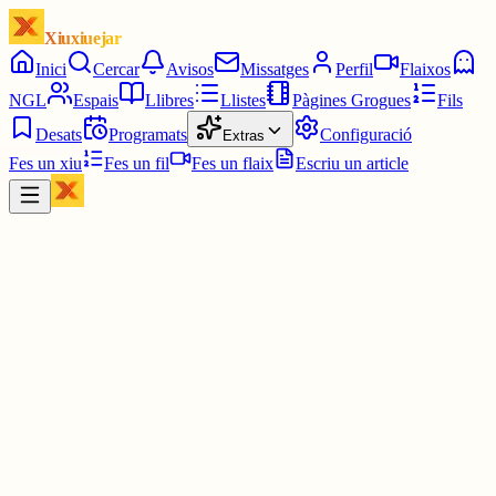
Xiuxiuejar
Inici
Cercar
Avisos
Missatges
Perfil
Flaixos
NGL
Espais
Llibres
Llistes
Pàgines Grogues
Fils
Desats
Programats
Configuració
Extras
Fes un xiu
Fes un fil
Fes un flaix
Escriu un article
Xiu
Campanar
@
campanar
ding ding ding ding DONG DONG DONG DONG